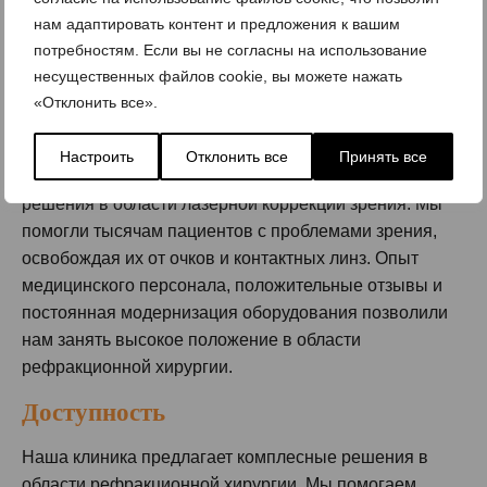
Наши клиники оснащены первоклассной
нам адаптировать контент и предложения к вашим
диагностической и хирургической аппаратурой
потребностям. Если вы не согласны на использование
ведущего немецкого производителя Technolas Perfect
несущественных файлов cookie, вы можете нажать
Vision.
«Отклонить все».
EXPERIENCE
Настроить
Отклонить все
Принять все
На протяжении многих лет, мы предлагаем лучшие
решения в области лазерной коррекции зрения. Мы
помогли тысячам пациентов с проблемами зрения,
освобождая их от очков и контактных линз. Опыт
медицинского персонала, положительные отзывы и
постоянная модернизация оборудования позволили
нам занять высокое положение в области
рефракционной хирургии.
Доступность
Наша клиника предлагает комплесные решения в
области рефракционной хирургии. Мы помогаем