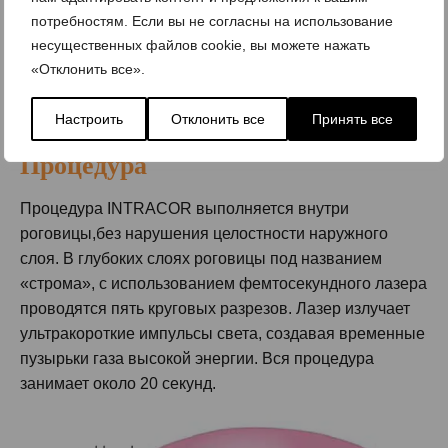
рефракционных операций, разница лишь в возрасте
потребностям. Если вы не согласны на использование
пациента. В связи с тем, что это очень безопасная
несущественных файлов cookie, вы можете нажать
процедура, нет опасности воспалительных
«Отклонить все».
осложнений, связанных с рагрезом роговицы.
Условием является отсутствие глазных заболеваний и
Настроить
Отклонить все
Принять все
хорошее состояние здоровья.
Процедура
Процедура INTRACOR выполняется внутри
роговицы,без нарушения целостности наружного
слоя. В глубоких слоях роговицы под названием
«строма», с использованием фемтосекундного лазера
проводятся пять круговых разрезов. Лазер излучает
ультракороткие импульсы света, создавая временные
пузырьки газа высокой энергии. Вся процедура
занимает около 20 секунд.