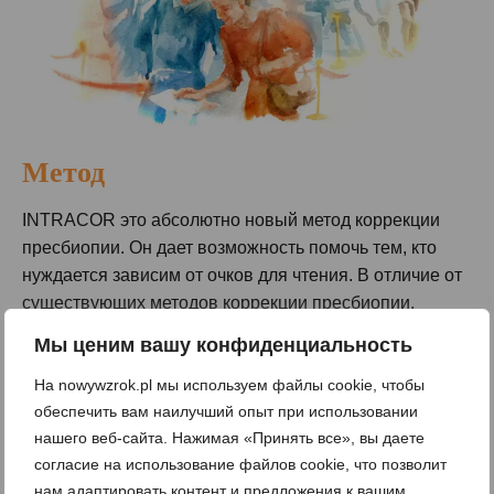
Метод
INTRACOR это абсолютно новый метод коррекции
пресбиопии. Он дает возможность помочь тем, кто
нуждается зависим от очков для чтения. В отличие от
существующих методов коррекции пресбиопии,
процедура абсолютно безопасна и полностью
Мы ценим вашу конфиденциальность
предсказуемы. Операция проводится в амбулаторных
На nowywzrok.pl мы используем файлы cookie, чтобы
условиях, без разрезов и без хирургических
обеспечить вам наилучший опыт при использовании
инструментов.
нашего веб-сайта. Нажимая «Принять все», вы даете
Диагностическое обследование для методики
согласие на использование файлов cookie, что позволит
INTRACOR точно такое же, как для других
нам адаптировать контент и предложения к вашим