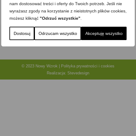
nam dostosować treści i oferty do Twoich potrzeb. Jeśli nie
oczywiście.
wyrażasz zgody na korzystanie z nieistotnych plików cookies,
możesz kliknąć
"Odrzuć wszystkie"
.
Dostosuj
Odrzucam wszystko
Akceptuję wszystko
Szukaj:
© 2023 Nowy Wzrok |
Polityka prywatności i cookies
Realizacja:
Stevedesign