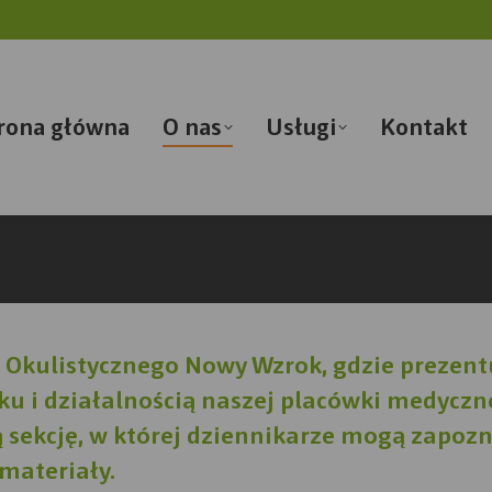
rona główna
O nas
Usługi
Kontakt
Okulistycznego Nowy Wzrok, gdzie prezentu
u i działalnością naszej placówki medyczne
ekcję, w której dziennikarze mogą zapozn
materiały.