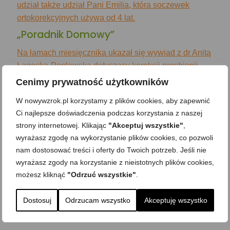
udział także udział Pani Emilia, która soczewek
ortokorekcyjnych używa od 4 lat.
„Poradnik Domowy”
Na łamach miesięcznika ukazał się wywiad z dr Anitą
Łagocką-Popławską dotyczący korekcji presbiopii
Cenimy prywatność użytkowników
W nowywzrok.pl korzystamy z plików cookies, aby zapewnić
Ci najlepsze doświadczenia podczas korzystania z naszej
strony internetowej. Klikając
"Akceptuj wszystkie"
,
wyrażasz zgodę na wykorzystanie plików cookies, co pozwoli
nam dostosować treści i oferty do Twoich potrzeb. Jeśli nie
wyrażasz zgody na korzystanie z nieistotnych plików cookies,
możesz kliknąć
"Odrzuć wszystkie"
.
Dostosuj
Odrzucam wszystko
Akceptuję wszystko