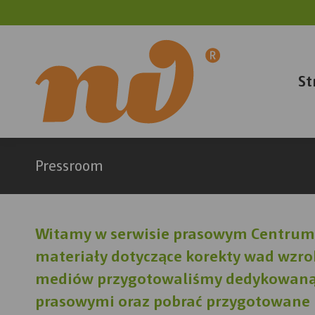
St
Pressroom
Witamy w serwisie prasowym Centrum 
materiały dotyczące korekty wad wzrok
mediów przygotowaliśmy dedykowaną s
prasowymi oraz pobrać przygotowane 